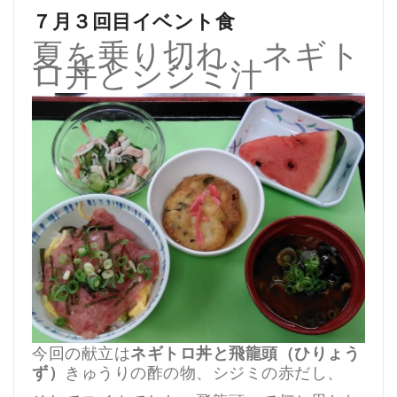
７月３回目イベント食
夏を乗り切れ ネギト
ロ丼とシジミ汁
今回の献立は
ネギトロ丼と飛龍頭（ひりょう
ず）
きゅうりの酢の物、シジミの赤だし、