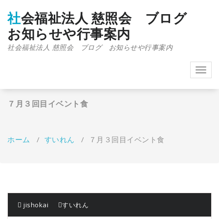
コ
ン
社会福祉法人 慈照会 ブログ
テ
お知らせや行事案内
ン
ツ
社会福祉法人 慈照会 ブログ お知らせや行事案内
へ
ス
Toggl
キ
navig
ッ
プ
７月３回目イベント食
ホーム
/
すいれん
/
７月３回目イベント食
jishokai
すいれん