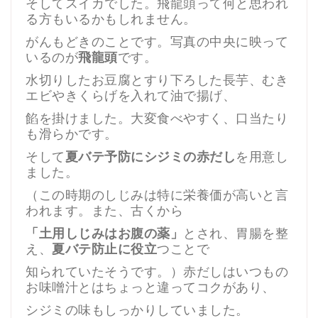
そしてスイカでした。飛龍頭って何と思われ
る方もいるかもしれません。
がんもどきのことです。写真の中央に映って
いるのが
飛龍頭
です。
水切りしたお豆腐とすり下ろした長芋、むき
エビやきくらげを入れて油で揚げ、
餡を掛けました。大変食べやすく、口当たり
も滑らかです。
そして
夏バテ予防にシジミの赤だし
を用意し
ました。
（この時期のしじみは特に栄養価が高いと言
われます。また、古くから
「土用しじみはお腹の薬」
とされ、胃腸を整
え、
夏バテ防止に役立
つことで
知られていたそうです。）赤だしはいつもの
お味噌汁とはちょっと違ってコクがあり、
シジミの味もしっかりしていました。