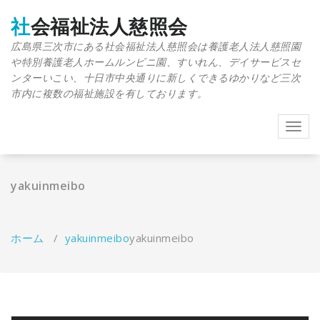
コ
ン
社会福祉法人慈照会
テ
広島県三次市にある社会福祉法人慈照会は養護老人法人慈照園
ン
や特別養護老人ホームルンビニ園、すいれん、デイサービスセ
ツ
へ
ンターいこい、十日市中央通りに新しくできるゆかりなど三次
ス
市内に複数の福祉施設を有しております。
キ
ッ
Toggl
プ
navig
yakuinmeibo
ホーム
/
yakuinmeibo
yakuinmeibo