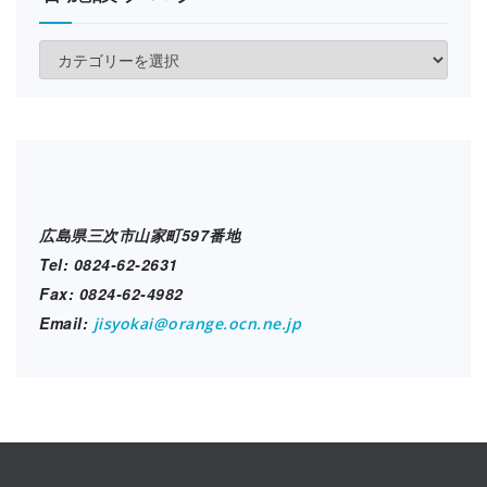
各
施
設
ブ
ロ
グ
広島県三次市山家町597番地
Tel: 0824-62-2631
Fax: 0824-62-4982
Email:
jisyokai@orange.ocn.ne.jp