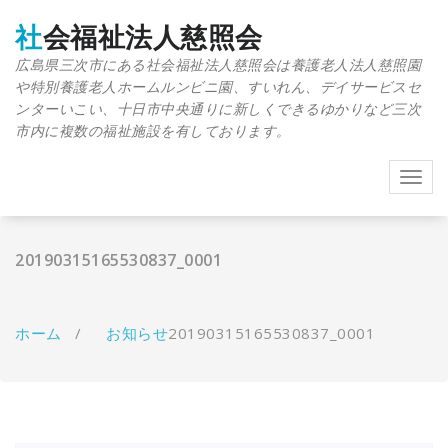
コ
ン
社会福祉法人慈照会
テ
広島県三次市にある社会福祉法人慈照会は養護老人法人慈照園
ン
や特別養護老人ホームルンビニ園、すいれん、デイサービスセ
ツ
へ
ンターいこい、十日市中央通りに新しくできるゆかりなど三次
ス
市内に複数の福祉施設を有しております。
キ
ッ
Toggl
プ
navig
20190315165530837_0001
ホーム
/
お知らせ
20190315165530837_0001