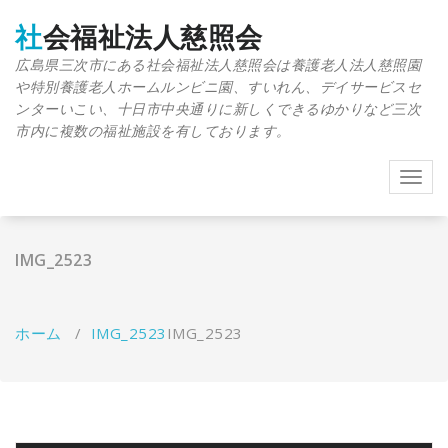
コ
ン
社会福祉法人慈照会
テ
広島県三次市にある社会福祉法人慈照会は養護老人法人慈照園
ン
や特別養護老人ホームルンビニ園、すいれん、デイサービスセ
ツ
へ
ンターいこい、十日市中央通りに新しくできるゆかりなど三次
移
市内に複数の福祉施設を有しております。
動
ナ
ビ
ゲ
ー
IMG_2523
シ
ョ
ン
を
ホーム
/
IMG_2523
IMG_2523
切
り
替
え