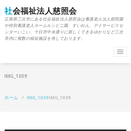
コ
ン
社会福祉法人慈照会
テ
広島県三次市にある社会福祉法人慈照会は養護老人法人慈照園
ン
や特別養護老人ホームルンビニ園、すいれん、デイサービスセ
ツ
へ
ンターいこい、十日市中央通りに新しくできるゆかりなど三次
移
市内に複数の福祉施設を有しております。
動
ナ
ビ
ゲ
ー
IMG_1039
シ
ョ
ン
を
ホーム
/
IMG_1039
IMG_1039
切
り
替
え