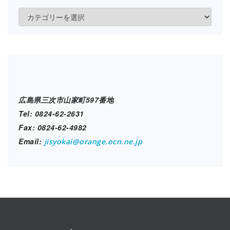
各
施
設
ブ
ロ
グ
広島県三次市山家町597番地
Tel: 0824-62-2631
Fax: 0824-62-4982
Email:
jisyokai@orange.ocn.ne.jp