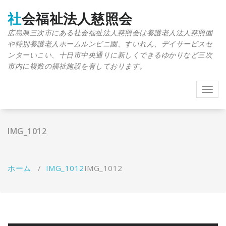
コ
ン
社会福祉法人慈照会
テ
広島県三次市にある社会福祉法人慈照会は養護老人法人慈照園
ン
や特別養護老人ホームルンビニ園、すいれん、デイサービスセ
ツ
へ
ンターいこい、十日市中央通りに新しくできるゆかりなど三次
ス
市内に複数の福祉施設を有しております。
キ
ッ
Toggl
プ
navig
IMG_1012
ホーム
/
IMG_1012
IMG_1012