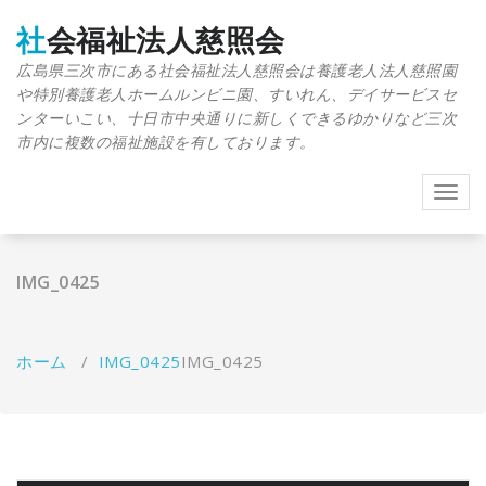
コ
ン
社会福祉法人慈照会
テ
広島県三次市にある社会福祉法人慈照会は養護老人法人慈照園
ン
や特別養護老人ホームルンビニ園、すいれん、デイサービスセ
ツ
へ
ンターいこい、十日市中央通りに新しくできるゆかりなど三次
移
市内に複数の福祉施設を有しております。
動
ナ
ビ
ゲ
ー
IMG_0425
シ
ョ
ン
を
ホーム
/
IMG_0425
IMG_0425
切
り
替
え