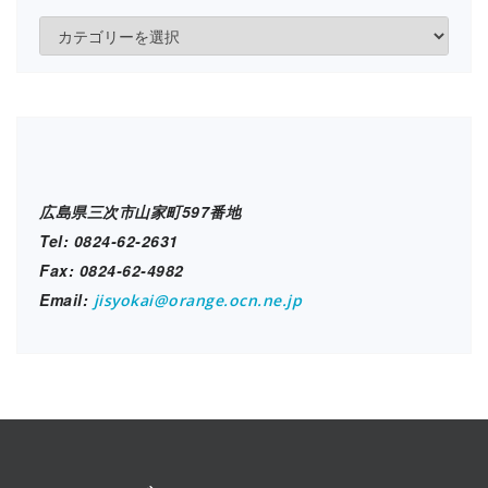
各
施
設
ブ
ロ
グ
広島県三次市山家町597番地
Tel: 0824-62-2631
Fax: 0824-62-4982
Email:
jisyokai@orange.ocn.ne.jp