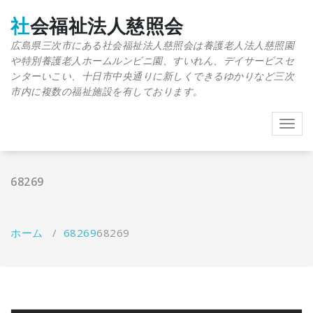
コ
ン
社会福祉法人慈照会
テ
広島県三次市にある社会福祉法人慈照会は養護老人法人慈照園
ン
や特別養護老人ホームルンビニ園、すいれん、デイサービスセ
ツ
へ
ンターいこい、十日市中央通りに新しくできるゆかりなど三次
ス
市内に複数の福祉施設を有しております。
キ
ッ
Toggl
プ
navig
68269
ホーム
/
68269
68269