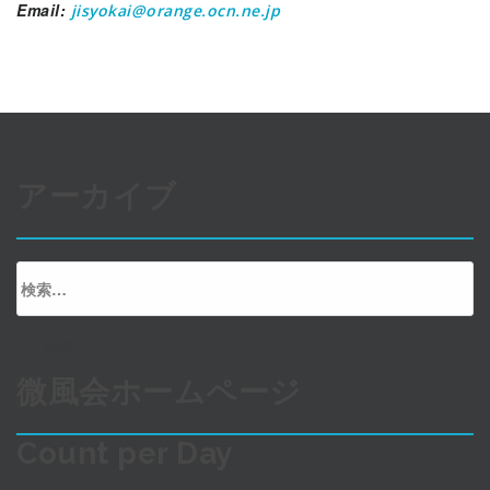
Email:
jisyokai@orange.ocn.ne.jp
アーカイブ
検
索:
微風会ホームページ
Count per Day