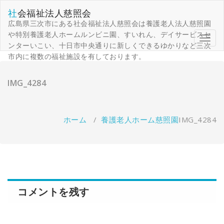
コ
社会福祉法人慈照会
ン
広島県三次市にある社会福祉法人慈照会は養護老人法人慈照園
テ
ン
や特別養護老人ホームルンビニ園、すいれん、デイサービスセ
ナ
ツ
ンターいこい、十日市中央通りに新しくできるゆかりなど三次
ビ
へ
市内に複数の福祉施設を有しております。
ゲ
移
ー
動
シ
IMG_4284
ョ
ン
を
切
ホーム
/
養護老人ホーム慈照園
IMG_4284
り
替
え
コメントを残す