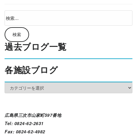
検
索:
過去ブログ一覧
各施設ブログ
各
施
設
ブ
ロ
広島県三次市山家町597番地
グ
Tel: 0824-62-2631
Fax: 0824-62-4982