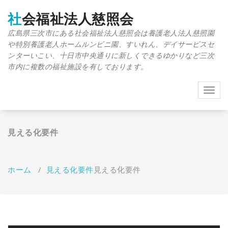
コ
ン
社会福祉法人慈照会
テ
広島県三次市にある社会福祉法人慈照会は養護老人法人慈照園
ン
や特別養護老人ホームルンビニ園、すいれん、デイサービスセ
ツ
へ
ンターいこい、十日市中央通りに新しくできるゆかりなど三次
移
市内に複数の福祉施設を有しております。
動
ナ
ビ
ゲ
ー
見える化要件
シ
ョ
ン
を
ホーム
/
見える化要件
見える化要件
切
り
替
え