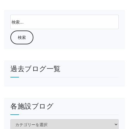
検
索:
過去ブログ一覧
各施設ブログ
各
施