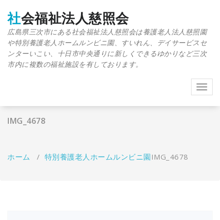
コ
ン
社会福祉法人慈照会
テ
広島県三次市にある社会福祉法人慈照会は養護老人法人慈照園
ン
や特別養護老人ホームルンビニ園、すいれん、デイサービスセ
ツ
へ
ンターいこい、十日市中央通りに新しくできるゆかりなど三次
ス
市内に複数の福祉施設を有しております。
キ
ッ
Toggl
プ
navig
IMG_4678
ホーム
/
特別養護老人ホームルンビニ園
IMG_4678