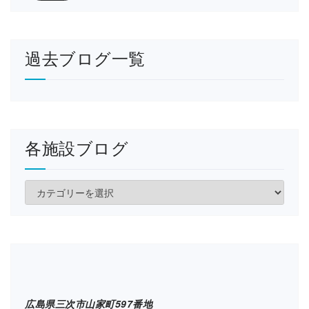
過去ブログ一覧
各施設ブログ
各
施
設
ブ
ロ
グ
広島県三次市山家町597番地