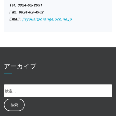
Tel: 0824-62-2631
Fax: 0824-62-4982
Email:
jisyokai@orange.ocn.ne.jp
アーカイブ
検
索: