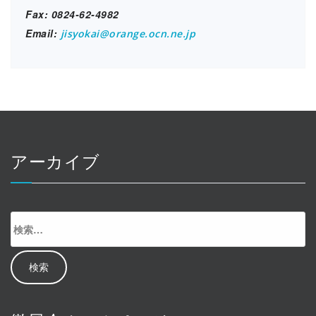
Fax: 0824-62-4982
Email:
jisyokai@orange.ocn.ne.jp
アーカイブ
検
索: