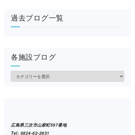
過去ブログ一覧
各施設ブログ
各
施
設
ブ
ロ
グ
広島県三次市山家町597番地
Tel: 0824-62-2631