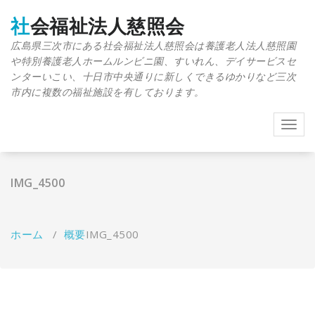
コ
ン
社会福祉法人慈照会
テ
広島県三次市にある社会福祉法人慈照会は養護老人法人慈照園
ン
や特別養護老人ホームルンビニ園、すいれん、デイサービスセ
ツ
へ
ンターいこい、十日市中央通りに新しくできるゆかりなど三次
移
市内に複数の福祉施設を有しております。
動
ナ
ビ
ゲ
ー
IMG_4500
シ
ョ
ン
を
ホーム
/
概要
IMG_4500
切
り
替
え