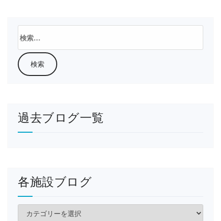
検
索:
過去ブログ一覧
各施設ブログ
各
施