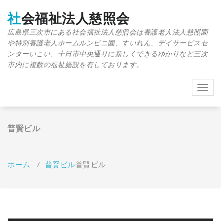
コ
ン
社会福祉法人慈照会
テ
広島県三次市にある社会福祉法人慈照会は養護老人法人慈照園
ン
や特別養護老人ホームルンビニ園、すいれん、デイサービスセ
ツ
へ
ンターいこい、十日市中央通りに新しくできるゆかりなど三次
移
市内に複数の福祉施設を有しております。
動
ナ
ビ
ゲ
ー
普賢ビル
シ
ョ
ン
を
ホーム
/
普賢ビル
普賢ビル
切
り
替
え