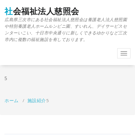
コ
ン
社会福祉法人慈照会
テ
広島県三次市にある社会福祉法人慈照会は養護老人法人慈照園
ン
や特別養護老人ホームルンビニ園、すいれん、デイサービスセ
ツ
へ
ンターいこい、十日市中央通りに新しくできるゆかりなど三次
ス
市内に複数の福祉施設を有しております。
キ
ッ
Toggl
プ
navig
5
ホーム
/
施設紹介
5