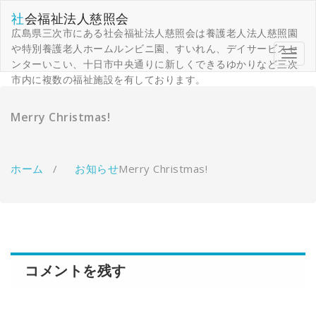
コ
社会福祉法人慈照会
ン
広島県三次市にある社会福祉法人慈照会は養護老人法人慈照園
テ
ン
や特別養護老人ホームルンビニ園、すいれん、デイサービスセ
ナ
ツ
ンターいこい、十日市中央通りに新しくできるゆかりなど三次
ビ
へ
市内に複数の福祉施設を有しております。
ゲ
移
ー
動
シ
Merry Christmas!
ョ
ン
を
切
ホーム
/
お知らせ
Merry Christmas!
り
替
え
コメントを残す