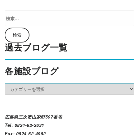
検
索:
過去ブログ一覧
各施設ブログ
各
施
設
ブ
ロ
広島県三次市山家町597番地
グ
Tel: 0824-62-2631
Fax: 0824-62-4982