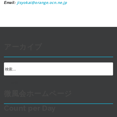
Email:
jisyokai@orange.ocn.ne.jp
アーカイブ
検
索:
微風会ホームページ
Count per Day