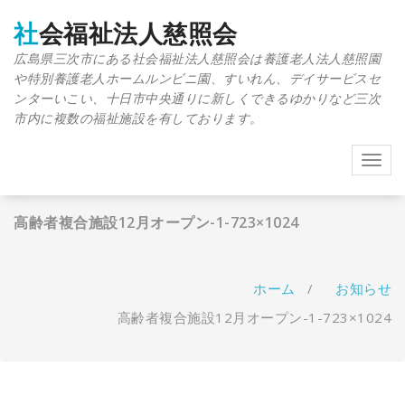
コ
ン
社会福祉法人慈照会
テ
広島県三次市にある社会福祉法人慈照会は養護老人法人慈照園
ン
や特別養護老人ホームルンビニ園、すいれん、デイサービスセ
ツ
へ
ンターいこい、十日市中央通りに新しくできるゆかりなど三次
ス
市内に複数の福祉施設を有しております。
キ
ッ
Toggl
プ
navig
高齢者複合施設12月オープン-1-723×1024
ホーム
/
お知らせ
高齢者複合施設12月オープン-1-723×1024