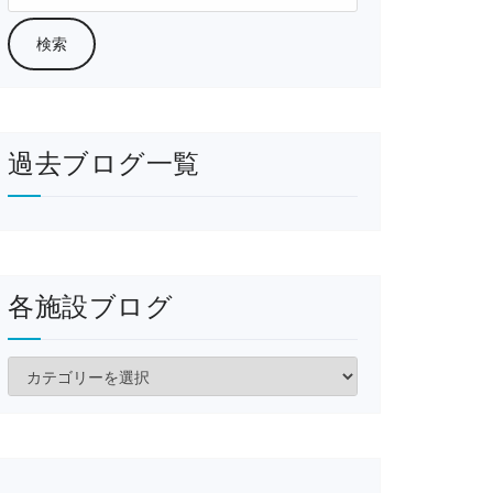
過去ブログ一覧
各施設ブログ
各
施
設
ブ
ロ
グ