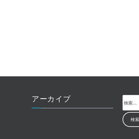
アーカイブ
検
索: