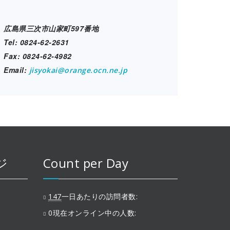
広島県三次市山家町597番地
Tel: 0824-62-2631
Fax: 0824-62-4982
Email:
jisyokai@orange.ocn.ne.jp
ジ
Count per Day
147
一日あたりの訪問者数:
0
現在オンライン中の人数: