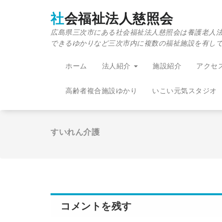
コ
ン
社会福祉法人慈照会
テ
広島県三次市にある社会福祉法人慈照会は養護老人
ン
できるゆかりなど三次市内に複数の福祉施設を有し
ツ
へ
移
ホーム
法人紹介
施設紹介
アクセ
動
高齢者複合施設ゆかり
いこい元気スタジオ
すいれん介護
コメントを残す