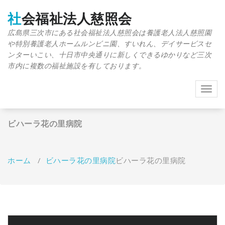
コ
ン
社会福祉法人慈照会
テ
広島県三次市にある社会福祉法人慈照会は養護老人法人慈照園
ン
や特別養護老人ホームルンビニ園、すいれん、デイサービスセ
ツ
へ
ンターいこい、十日市中央通りに新しくできるゆかりなど三次
ス
市内に複数の福祉施設を有しております。
キ
ッ
Toggl
プ
navig
ビハーラ花の里病院
ホーム
/
ビハーラ花の里病院
ビハーラ花の里病院