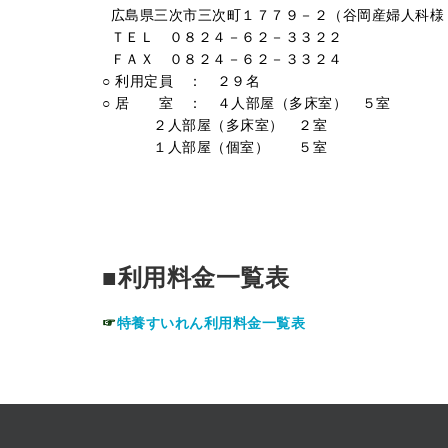
●
広島県三次市三次町１７７９－２（谷岡産婦人科様
●
ＴＥＬ ０８２４－６２－３３２２
●
ＦＡＸ ０８２４－６２－３３２４
○ 利用定員 ： ２９名
○ 居 室 ： ４人部屋（多床室） ５室
●●●●●●
２人部屋（多床室） ２室
●●●●●●
１人部屋（個室） ５室
〇
〇
■利用料金一覧表
☞
特養すいれん利用料金一覧表