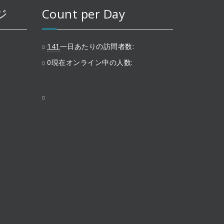
ジ
Count per Day
141
一日あたりの訪問者数:
0
現在オンライン中の人数: