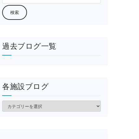
過去ブログ一覧
各施設ブログ
各
施
設
ブ
ロ
グ