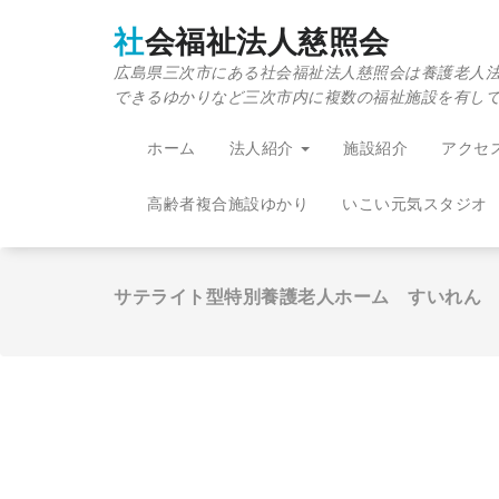
コ
ン
社会福祉法人慈照会
テ
広島県三次市にある社会福祉法人慈照会は養護老人
ン
できるゆかりなど三次市内に複数の福祉施設を有し
ツ
へ
移
ホーム
法人紹介
施設紹介
アクセ
動
高齢者複合施設ゆかり
いこい元気スタジオ
サテライト型特別養護老人ホーム すいれん